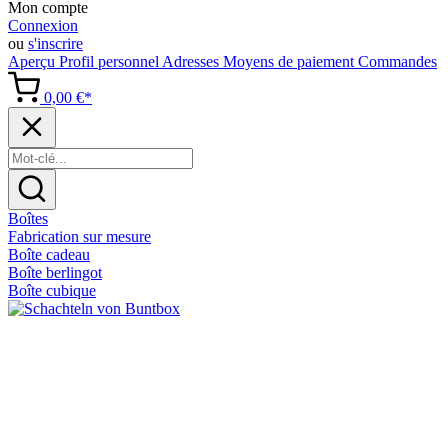
Mon compte
Connexion
ou
s'inscrire
Aperçu
Profil personnel
Adresses
Moyens de paiement
Commandes
0,00 €*
Boîtes
Fabrication sur mesure
Boîte cadeau
Boîte berlingot
Boîte cubique