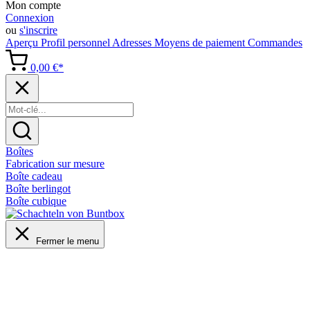
Mon compte
Connexion
ou
s'inscrire
Aperçu
Profil personnel
Adresses
Moyens de paiement
Commandes
0,00 €*
Boîtes
Fabrication sur mesure
Boîte cadeau
Boîte berlingot
Boîte cubique
Fermer le menu