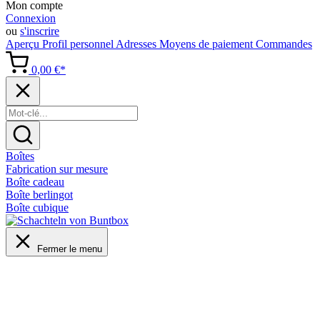
Mon compte
Connexion
ou
s'inscrire
Aperçu
Profil personnel
Adresses
Moyens de paiement
Commandes
0,00 €*
Boîtes
Fabrication sur mesure
Boîte cadeau
Boîte berlingot
Boîte cubique
Fermer le menu